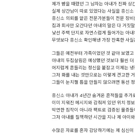
제가 뺨을 때렸던 그 남자는 아내가 진짜 상
실제 상간남이 따로 있었다는 사실을
흥신소
흥신소
의뢰를 맡은 전문가분들이 전문 장비를
집과 회사만 오간다던 아내의 말은 다 거짓
낯선 주택 단지로 자연스럽게 들어가는 아내의
무엇보다
흥신소
확인해낸 가장 잔혹한 사실
그들은 예전부터 가족이었던 것 같아 보였고 
아내의 두집살림은 예상했던 것보다 훨씬 더
어지럽게 흔들리는 정신을 붙잡고 이제는 냉
그저 화를 내는 것만으로는 이렇게 견고한 거
그들이 눈치챌 틈을 만들지 않으려면 동선 
흥신소
아내가 4년간 숨겨온 흔적들을 추가로
이미 지워진 메시지와 감춰져 있던 위치 정보
막연한 짐작이 아니라 팩트로 검증된 물증들이
그저 아내를 질책하던 시간을 지나 제 아이와
수많은 자료를 혼자 감당하기에는 제 심신이 