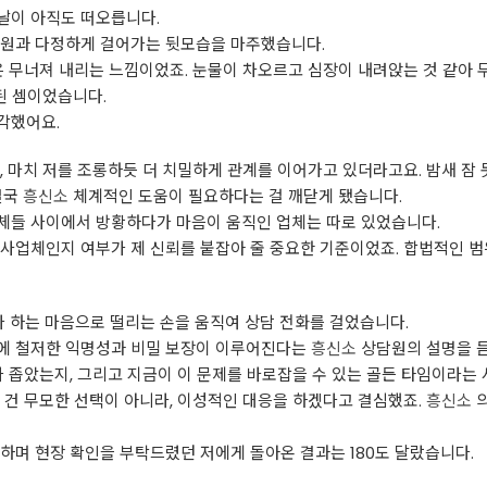
날이 아직도 떠오릅니다.
직원과 다정하게 걸어가는 뒷모습을 마주했습니다.
은 무너져 내리는 느낌이었죠. 눈물이 차오르고 심장이 내려앉는 것 같아 
된 셈이었습니다.
각했어요.
, 마치 저를 조롱하듯 더 치밀하게 관계를 이어가고 있더라고요. 밤새 잠 
결국
흥신소
체계적인 도움이 필요하다는 걸 깨닫게 됐습니다.
체들 사이에서 방황하다가 마음이 움직인 업체는 따로 있었습니다.
사업체인지 여부가 제 신뢰를 붙잡아 줄 중요한 기준이었죠. 합법적인 범
나 하는 마음으로 떨리는 손을 움직여 상담 전화를 걸었습니다.
에 철저한 익명성과 비밀 보장이 이루어진다는
흥신소
상담원의 설명을 듣
나 좁았는지, 그리고 지금이 이 문제를 바로잡을 수 있는 골든 타임이라는
 건 무모한 선택이 아니라, 이성적인 대응을 하겠다고 결심했죠.
흥신소
의
하며 현장 확인을 부탁드렸던 저에게 돌아온 결과는 180도 달랐습니다.