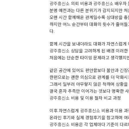
광주흥신소
의뢰 비용과
광주흥신소
배우자 
분명 예전과는 다른 분위기가 감지되지만 처
오랜 시간 함께해온 관계일수록 상대방을 충
하지만 어느 순간부터 대화의 횟수가 줄어들
다.
함께 시간을 보내더라도 대화가 자연스럽게 
광주흥신소
상담을 고려하게 된 배경 이러한
처음에는 단순한 타이밍 문제라고 생각했지만
같은 공간에 있어도 편안함보다 불안과 긴장
한편으로는 괜한 의심으로 관계를 더 악화시
그래서 일부러 아무렇지 않은 척하며 상황을 
결국 혼자 추측만 이어가는 것보다 명확한 
광주흥신소
비용 및 이용 절차 비교 과정
이후 자연스럽게
광주흥신소
비용과 이용 과
온라인 후기와 실제 경험후기을 참고하며 여
광주흥신소
비용은 각 업체마다 기준이 다르다